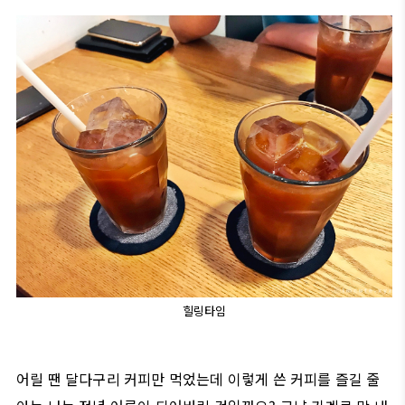
힐링타임
어릴 땐 달다구리 커피만 먹었는데 이렇게 쓴 커피를 즐길 줄