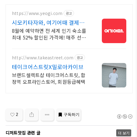
https://www.yeogi.com
광고
시모키타자와, 여기어때 결제사
최대 2만원 추가할인
8월에 예약하면 전 세계 인기 숙소를
최대 52% 할인된 가격에! 매주 선착
순 30% 오픈런 할인까지, 지금 최저
가로 숙소 예약하기
http://www.takeastreet.com
광고
테이크어스트릿X밀로아카이브
브랜드셀렉트샵 테이크어스트릿, 합
정역 오프라인스토어, 회원등급혜택
2
구독하기
디저트맛집 관련 글
더 보기