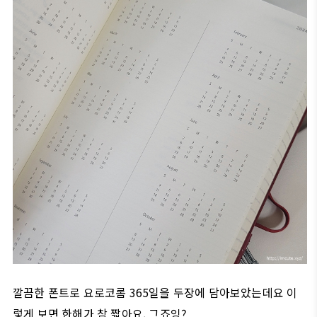
깔끔한 폰트로 요로코롬 365일을 두장에 담아보았는데요 이
렇게 보면 한해가 참 짧아요, 그죠잉?