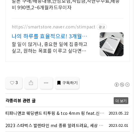
일본 구매/배송대행,안심보험,적립금,착한수수료,배송
비 990엔,2~6개월카드무이자
https://smartstore.naver.com/stimpact
광고
나의 하루를 효율적으로! 3개월분
다이어리
할 일이 많거나, 중요한 일에 집중하고
싶고, 원하는 목표를 이루고 싶다면 클
릭! 효율적이고, 계획적인 준비를 위
한 선택! 플랜퍼데이 다이어리를 만나
보세요!
3
구독하기
각종리뷰 관련 글
더 보기
티파니앤코 웨딩밴드 티투링 & tco 4mm 링 feat.신세계백화점 명동 본점 구매 후기
2023.05.22
2023 스타벅스 발렌타인 md 종류 알려드려요, 세상 로맨틱하네!
2023.02.01