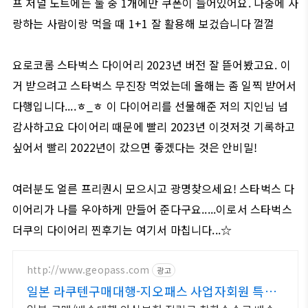
프 저널 노트에는 둘 중 1개에만 쿠폰이 들어있어요. 나중에 사
랑하는 사람이랑 먹을 때 1+1 잘 활용해 보겄습니다 껄껄
요로코롬 스타벅스 다이어리 2023년 버전 잘 뜯어봤고요. 이
거 받으려고 스타벅스 무진장 먹었는데 올해는 좀 일찍 받어서
다행입니다....ㅎ_ㅎ 이 다이어리를 선물해준 저의 지인님 넘
감사하고요 다이어리 때문에 빨리 2023년 이것저것 기록하고
싶어서 빨리 2022년이 갔으면 좋겠다는 것은 안비밀!
여러분도 얼른 프리퀀시 모으시고 광명찾으세요! 스타벅스 다
이어리가 나를 우아하게 만들어 준다구요.....이로서 스타벅스
더쿠의 다이어리 찐후기는 여기서 마칩니다...☆
http://www.geopass.com
광고
일본 라쿠텐구매대행-지오패스 사업자회원 특별
혜택