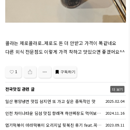
콜라는 제로콜라로..제로도 돈 더 안받고 가격이 똑같네요
다른 외식 전문점도 이렇게 가격 착하고 맛있으면 좋겠어요^^
1
구독하기
전국맛집 관련 글
더 보기
일산 평양냉면 맛집 삼지연 또 가고 싶은 중독적인 맛
2025.02.04
인천 차이나타운 딤섬 맛집 향래객 하얀짜장도 먹어보세요.
2024.11.16
엽기떡볶이 마라떡볶이 오리지널 뒷북친 후기 feat.꼭먹자
2023.09.11