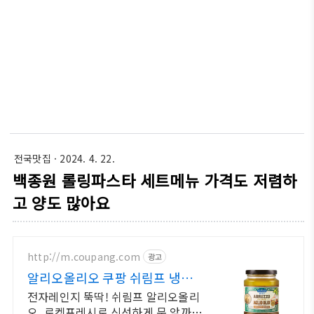
전국맛집
· 2024. 4. 22.
백종원 롤링파스타 세트메뉴 가격도 저렴하
고 양도 많아요
http://m.coupang.com
광고
알리오올리오 쿠팡 쉬림프 냉동
파스타
전자레인지 뚝딱! 쉬림프 알리오올리
오. 로켓프레시로 신선하게 문 앞까