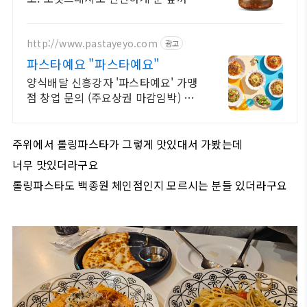
지! 와우회원 무료배송, 30일 반품,
5% 캐시적립 혜택!
http://www.pastayeyo.com
광고
파스타예요 "파스타예요"
양식배달 신흥강자 '파스타예요' 가맹
점 창업 문의 (주요상권 마감임박) 가
맹점 매출로 압도하는 배달 전문점 소
자본 창업의 성공신화!
주위에서 롤링파스타가 그렇게 맛있대서 가봤는데
너무 맛있더라구요
롤링파스타도 백종원 체인점인지 모르시는 분들 있더라구요