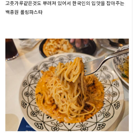
고춧가루같은것도 뿌려져 있어서 한국인의 입맛을 잡아주는
백종원 롤링파스타