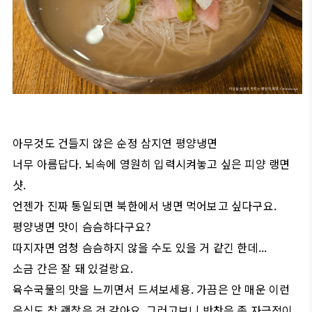
아무것도 건들지 않은 순정 삼지연 평양냉면
너무 아름답다. 뇌속에 영원히 입력시켜놓고 싶은 피양 랭면
샷.
언젠가 진짜 통일되면 북한에서 냉면 먹어보고 싶다구요.
평양냉면 맛이 슴슴하다구요?
따지자면 엄청 슴슴하지 않을 수도 있을 거 같긴 한데...
소금 간은 잘 돼 있걸랑요.
육수국물의 맛을 느끼면서 드셔보세용. 가끔은 안 매운 이런
음식도 참 괜찮은 것 같아요. 그러고보니 반찬은 좀 자극적이