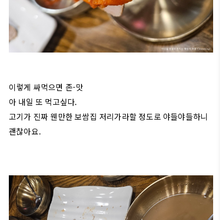
이렇게 싸먹으면 존-맛
아 내일 또 먹고싶다.
고기가 진짜 웬만한 보쌈집 저리가라할 정도로 야들야들하니
괜찮아요.