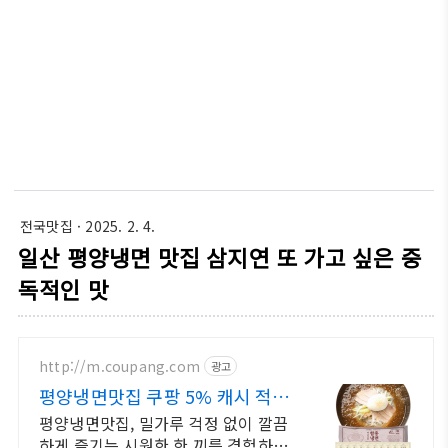
전국맛집
· 2025. 2. 4.
일산 평양냉면 맛집 삼지연 또 가고 싶은 중
독적인 맛
http://m.coupang.com
광고
평양냉면맛집 쿠팡 5% 캐시 적립
혜택
평양냉면맛집, 밀가루 걱정 없이 깔끔
하게 즐기는 시원한 한 끼를 경험하세