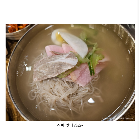
진짜 맛나겠죠~