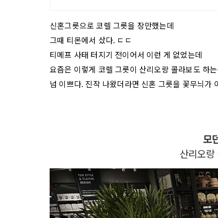
신혼그릇으로 코렐 그릇을 장만했는데
그때 티몬에서 샀다. ㄷㄷ
티메프 사태 터지기 전이어서 이런 게 없었는데
요즘은 이렇게 코렐 그릇이 산리오랑 콜라보도 하
넘 이쁘다. 진작 나왔더라면 신혼 그릇을 꽃무늬가
모
산리오랑 