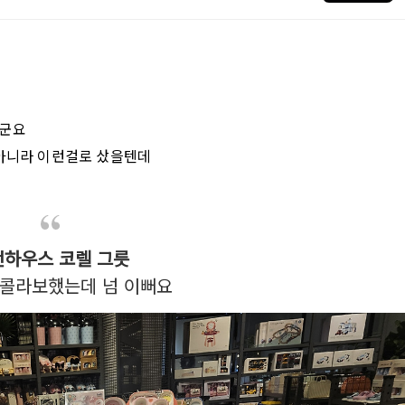
는군요
 아니라 이런걸로 샀을텐데
던하우스 코렐 그릇
콜라보했는데 넘 이뻐요