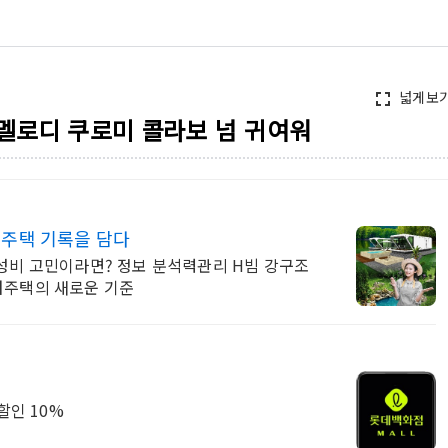
넓게보
fullscreen
멜로디 쿠로미 콜라보 넘 귀여워
주택 기록을 담다
보 분석력관리 H빔 강구조
러주택의 새로운 기준
할인 10%