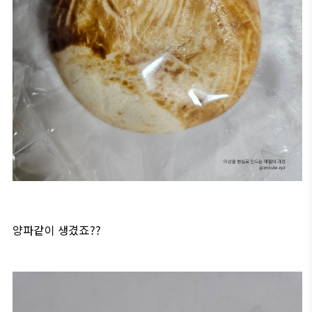
양파같이 생겼죠??