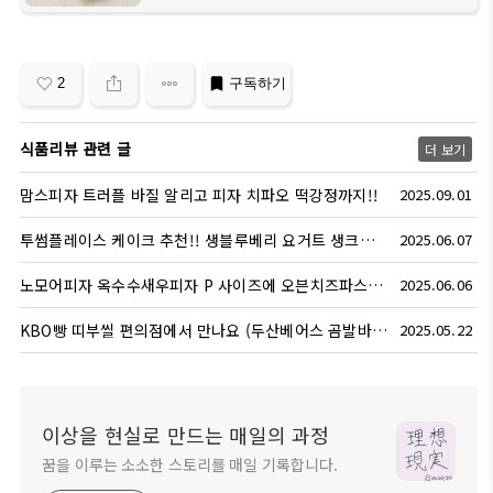
2
구독하기
식품리뷰 관련 글
더 보기
맘스피자 트러플 바질 알리고 피자 치파오 떡강정까지!!
2025.09.01
투썸플레이스 케이크 추천!! 생블루베리 요거트 생크림 특별한 날에~♡
2025.06.07
노모어피자 옥수수새우피자 P 사이즈에 오븐치즈파스타 먹어봄 ~
2025.06.06
KBO빵 띠부씰 편의점에서 만나요 (두산베어스 곰발바닥 꿀빵 후기)
2025.05.22
이상을 현실로 만드는 매일의 과정
꿈을 이루는 소소한 스토리를 매일 기록합니다.