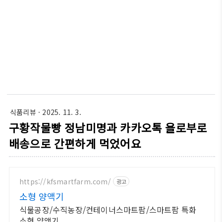
식품리뷰
· 2025. 11. 3.
구황작물빵 정남미명과 카카오톡 욜로부로
배송으로 간편하게 먹었어요
https://kfsmartfarm.com/
광고
소형 양액기
식물공장/수직농장/컨테이너스마트팜/스마트팜 특화
소형 양액기