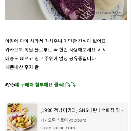
아침에 아아 사와서 마셔주니 이만한 간식이 없어요
카카오톡 톡딜 욜로부로 꼭 한번 사용해보세요 ㅎㅎ
배송도 빠르고 링크 주위에 엄청 공유중입니다
내돈내산 후기 끝
🫡🫡
제 구매처 첨부해요 클릭!!⤵️⤵️
[1986 정남미명과] SNS대란 ! 백화점 팝업 대란 ! 30년 전통 정남미 구황작물빵 8종 세트 구성!
카카오톡 스토어 yoloburo
store.kakao.com