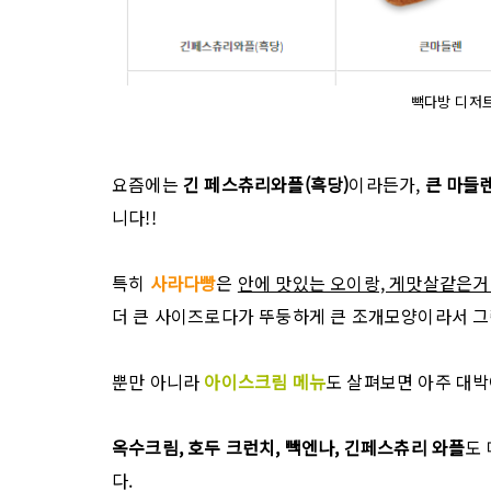
빽다방 디저트
요즘에는
긴 페스츄리와플(흑당)
이라든가,
큰 마들
니다!!
특히
사라다빵
은
안에 맛있는 오이랑, 게맛살같은거
더 큰 사이즈로다가 뚜둥하게 큰 조개모양이라서 그
뿐만 아니라
아이스크림 메뉴
도 살펴보면 아주 대박
옥수크림, 호두 크런치, 빽엔나, 긴페스츄리 와플
도
다.