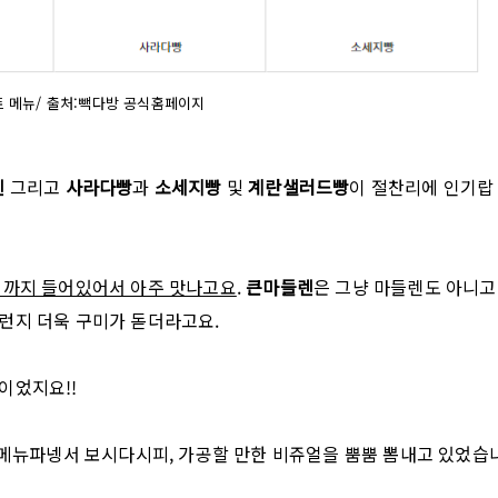
 메뉴/ 출처:빽다방 공식홈페이지
렌
그리고
사라다빵
과
소세지빵
및
계란샐러드빵
이 절찬리에 인기랍
 까지 들어있어서 아주 맛나고요
.
큰마들렌
은 그냥 마들렌도 아니고
런지 더욱 구미가 돋더라고요.
이었지요!!
 메뉴파넹서 보시다시피, 가공할 만한 비쥬얼을 뿜뿜 뽐내고 있었습