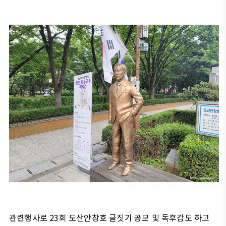
관련행사로 23회 도산안창호 글짓기 공모 및 독후감도 하고