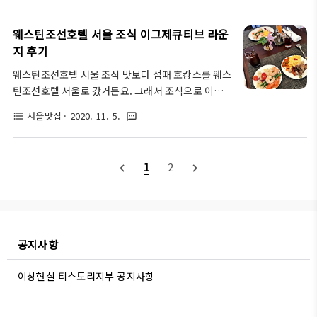
들었습니다. 영어이름은 Hotel SIENNA이며, 외국인
었고 직원들이 정말 친절해서 인상깊었던 곳이다. 서
투숙객 분들도 몇 분 보았는데요 외국인들도 많이 묵
울에서 만만하게 묵을 수 있는 곳을 찾고 있었는데 이
으시나 봅니다. 호텔 택스..
웨스틴조선호텔 서울 조식 이그제큐티브 라운
왕이면 고급진 곳으로 찾다보니 메리어트 호텔로!! 특
지 후기
히 다가올 크리스마스엔 연인들이나 부부가 함께 1박
웨스틴조선호텔 서울 조식 맛보다 접때 호캉스를 웨스
해도 너무 좋을 것 같은 그런 곳이라고 볼 수 있겠다.
틴조선호텔 서울로 갔거든요. 그래서 조식으로 이그제
요즘에 해외에 못 나가니까 이시국에 우리나라 국내
큐티브 라운지(20층)에서 먹었습니다. 6시 30분부터
호텔은 다 부수고 다니는구만...ㅎㅎ 커플들이 호캉스
서울맛집
· 2020. 11. 5.
format_list_bulleted
textsms
11시까지 먹을수있는 조식이니 참조해서 방문해주세
로 묵으면 좋을것 같다. 메리어트 호텔 인근이 바로 타
요. 이곳은 밥이 맛있기로 소문이 났다고 합니다. 예약
임스퀘어인데 연결이 되어있다. 바깥 분위기도 벌써부
할 때 조식이 포함된 가격에 이용할수가 있으니 참조
터 메리크리스마스이지 않은가!!ㅎㅎ ..
1
2
navigate_before
navigate_next
하세요. 다 아시겠지만 이곳이 웨스틴조선호텔입니
다! 명동이랑 매우 가깝습니다. 그래서 옛날엔 외국인
관광객들도 자주 오던 곳인데 시국이 이렇게 되어버려
서 안에는 전부 한국인들 일색이었습니다. 그래도 호
캉스로 웨스틴조선호텔 서울을 방문하는거는 재미나
공지사항
게 놀고오기 딱 좋답니다. 코로나19이지만 방역이나
청결 서비스면에서 아주 만족했답니다. 먼저 여러가지
이상현실 티스토리지부 공지사항
밥이 보입니다. 이그제큐티브 라운지는 20층에 있고
저..