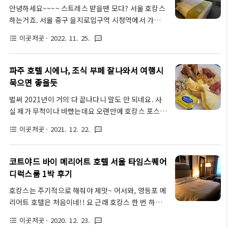
안녕하세요~~~~ 스트레스 받을땐 모다? 서울 호캉스
과 리무진이 대기하고 있어요기다리지 않아도 되고 바
하는거죠. 서울 중구 을지로입구역 시청역에서 가까운
로바로 리무진이 도착해요!올라갈 때도 짐 다 가지고
곳에서 호캉스 하실분들은 프레지던트 호텔 염두에 두
편하게 갈 수 있었네요 정말 서비스 최고예요.호텔 앞
이곳저곳
· 2022. 11. 25.
format_list_bulleted
textsms
실텐데요. 옛날에 교수님과의 세미나로 간 적은 있지
에서 택시도 바로 탈 수 있고요 1층 라운지에는 손님들
만 숙박은 처음이라 매우 도키도키했습니다. 협찬 아
이 쉴 수 있는 공간이 마련되어 있어요호텔 로비에 여
닌 찐후기 올리겠습니다. 객실은 요로코롬~ 아직 뷰가
러 가지 아트워크도 전시되어 있고 말이죠우리나라 ..
파주 호텔 시에나, 조식 부페 잘나와서 여행시
보이지도 않지만 커튼 너머로 살짝 비치는 이느낌 뷰
묵으면 좋을듯
맛집 예상이 가시나요. 실제로 제가 상상한 그대로였
벌써 2021년이 거의 다 끝나다니 말도 안 되네요. 사
습니다. 정말정말 좋더라고요. 프레지던트 호텔 외관
실 제가 무척이나 바빴는데요 오랜만에 호캉스 포스팅
및 주위 경관입니다. 일본 마루노우치(丸の内)라고 해
들고 왔어요. 이번에 파주 여행 급하게 다녀왔는데 호
서 일본의 중심부를 뜻하는 말이 있죠. 종로는 감히 도
이곳저곳
· 2021. 12. 22.
format_list_bulleted
textsms
텔 조식 맛있는 곳 검색해 보다가 1박 숙소를 호텔시에
쿄 마루노우치에 비견해도 뒤지지 않는 서울의 대표지
나로 정했습니다. 파주 호텔 시에나는 야당역 2번 출
역이라 해도 과언이 아닐 것입니다. 프레지던트 호텔
구와 가까우며 역세권이므로 주위에 볼거리 놀거리가
을 예약하고 프런트로 오면 친절하게 직원분이 ..
코트야드 바이 메리어트 호텔 서울 타임스퀘어
많습니다. 1층에 cafeLENNON에서 조식을 먹을 수
디럭스룸 1박 후기
있어요. 1층에 눈사람 장식이 있어요. 크리스마스를
호캉스는 주기적으로 해줘야 제맛~ 어서와, 영등포 메
맞이하여 파주 여행하실 투숙객 분들께선 행복한 마음
리어트 호텔은 처음이네!! 요 근래 호캉스 한 번 하고
까지 느끼실 수 있을 듯합니다. 생활 속 거리두기 지침
왔다. 영등포에서 멀지 않은 곳에 코트야드 바이 메리
을 시행하고 있으며 위생상태는 나쁘지 않다 생각이
이곳저곳
· 2020. 12. 23.
format_list_bulleted
textsms
어트호텔이 있다. 좋은 딜이 있어서 1박으로 묵게 되