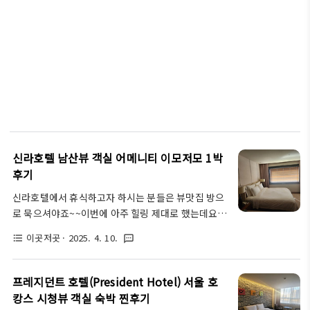
신라호텔 남산뷰 객실 어메니티 이모저모 1박
후기
신라호텔에서 휴식하고자 하시는 분들은 뷰맛집 방으
로 묵으셔야죠~~이번에 아주 힐링 제대로 했는데요
아무래도 뷰 덕분인것 같아요신라호텔 남산뷰 진짜 멋
이곳저곳
· 2025. 4. 10.
format_list_bulleted
textsms
져요!!(밤엔 더)신라호텔은 호텔이 굉장히 높은 곳에
있어요처음에는 왜 저렇게 높은 곳에 호텔이 있지??
했네요이쪽이 산지형이라 그런가... 하지만 장점이 있
프레지던트 호텔(President Hotel) 서울 호
었으니리무진으로 실어주셔서 정~ 말 편했어요왕복
캉스 시청뷰 객실 숙박 찐후기
셔틀버스도 있고 주차장에서도 올라올수있게 다 셔틀