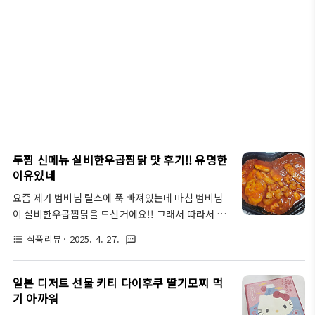
두찜 신메뉴 실비한우곱찜닭 맛 후기!! 유명한
이유있네
요즘 제가 범비님 릴스에 푹 빠져있는데 마침 범비님
이 실비한우곱찜닭을 드신거에요!! 그래서 따라서 먹
어봤어요. 넘나 맛나게 드시더라고요여러분도 배달해
식품리뷰
· 2025. 4. 27.
format_list_bulleted
textsms
드실거 같아서 소개합니다. 각종 배달앱에서 주문해
드실 수 있고요, 저는 근처 매장으로다가 쿠팡이츠에
서 주문했어요.후후.퇴근길에 미리 주문해놓고 집 오
일본 디저트 선물 키티 다이후쿠 딸기모찌 먹
면 도착해 있는 매-직 인스타에서 유명한 두찜 실비한
기 아까워
우곱찜닭 실비김치로 찜닭이라니..말모말모.ㅋㅋ실비