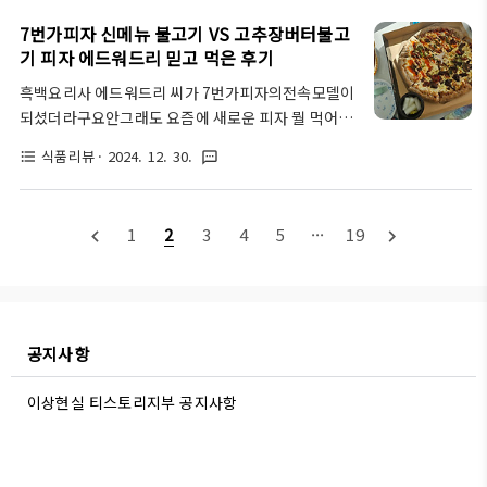
항상 잠실에서 르블루피자를 자주 테이크아웃해서 먹
들어 있습니다!칼로리는 735cal로 조금 높네요농협
었다는 호두의 가르침에 따라 이번에는 르블루피자를
7번가피자 신메뉴 불고기 VS 고추장버터불고
쌀을 사용하고 있고요 옛날엔 일본 편의점이 부러웠는
먹어봤습니다 르블루피자 시그니처 콤비네이션!리
기 피자 에드워드리 믿고 먹은 후기
데 이제 한국 편..
뷰이벤트로 고구마엣지까지~ 고구마엣지 이벤트는
흑백요리사 에드워드리 씨가 7번가피자의전속모델이
매장마다 상이할 수 있습니다.ㅋㅋ후후~ 르블루피자
되셨더라구요안그래도 요즘에 새로운 피자 뭘 먹어볼
캐릭터도 귀엽죠. 파란색 코끼리와 귀여운 동물친구들
까하다가바로 주문했어요 7번가 "불고기 VS 고추장
입니다. 새랑 원숭이가 피자를 들고 있네요 르블루
식품리뷰
· 2024. 12. 30.
format_list_bulleted
textsms
버터불고기" 맛으로다가!!에드워드리 (이균)씨는재
피자는 스파게티 세트를 저렴하게 먹을수있고요. 르
미교포이지만 우리 한국인의 얼을 지니신 분으로 외국
블루시그니쳐콤비네이션 피자가 다른 피잣집에서 흔
요리인 피자에 한국의맛 불고기가 콜라보된고추장버
히 먹을 수 있는 콤비네이션 맛입니다.콤비네이션 피
1
2
3
4
5
···
19
navigate_before
navigate_next
터불고기 피자랑 너무 잘 어울리시는 모델같아요7번
자 뜻은 피자 토..
가피자 신메뉴는쿠팡이츠에서단독주문 가능하다고
합니다정확히 이름이불고기 VS 고추장버터불고기 피
자네요하프앤하프도 아닌데 왜 맛이 2갠가 했다ㅋㅋ
여기에 속이 꽉 찬 레프리노 자연산 치즈크러스트도
공지사항
추가하고오븐스파게티도 추가했지요근데... 콜라가
없네?? ㅋ그래도 쿠팡이츠에서 -4000원 할인도 받았
이상현실 티스토리지부 공지사항
어요가격은 피자단품 21900원인데라지사이즈 추가
6000원치즈크러스트 추가 ..