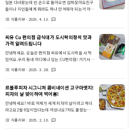
일본 다녀왔는데 빈 손으로 돌아오면 섭하잖아요친구
김치만으로도 매울 거 같길래, 굳이 매운맛으로 안시
들이나 지인들에게 뭐라도 하나 안겨줘야 되는거 아니
켰는데 역시나~ 저는 보통맛으로 했는데도 맵더라고
겠어요?인상깊은 일본 디저트 선물을 생각하신다면저
요. 저는 쿠팡이츠에서 주문했어요실비한우곱찜닭 가
식품리뷰
· 2025. 4. 13.
format_list_bulleted
textsms
는 키티 다이후쿠 알려드리고 싶어요도쿄에 다녀온 지
격은 33800원이더라고요.아무것도 추가 안하고 오로
인의 선물이었습니닷헬로키티 마니아들은 주목키티
지 단품으로 시켰고, 당면은 둥근당면으로 했어요!두
다이후쿠크림 다이후쿠로 딸기모찌 안에 크림식으로
씨유 Cu 편의점 급식대가 도시락의정석 맛과
찜 메뉴 거의 다 먹어봤는데 신메뉴 나왔다니까 안 먹
필링이 채워진 거예요.포장지에는 내가 좋아하는 헬로
가격 알려드립니다
어볼 ..
키티 그림이 뙇게다가 핑크핑크 벚꽃벚꽃한게 지금계
안녕하세요. 오늘은 편의점 씨유에서 도시락을 사 먹
절에 딱이죠다기후쿠라는 이름이 생소하실 수 있는데
었어요.우리 동네 어디에나 있는 CU편의점! 거기서
그냥 딸기모찌라고 생각하시면 될 것 같아요100그람
익숙한 얼굴이 보이더라고요~흑백 요리사에 나오셨
당 칼류리는 347칼로리역시 산리오 그림만 보고 막 먹
식품리뷰
· 2025. 3. 28.
format_list_bulleted
textsms
던 급식대가님이랑 씨유 도시락이 콜라보했어요Cu편
었다간 열량의 낭패를 볼 수 있겠네요너무 단 것끼리
의점 도시락 추천!급식대가 도시락의 정석가격은
먹는 것보단 아메리카노처럼 칼로리가 적은 음료랑 먹
5500원이고요. 칠성사이다 제로를 증정하는 이벤트
르블루피자 시그니처 콤비네이션 고구마엣지!
는 게 좋을 것 같아요개봉해 봤더니 귀여운 키티 프린
를 하고 있어요요즘에 하도 물가가 비싸서 사이다만
피자의 날 맞이하여 먹어봄!
팅이 얹어진 딸기..
2000원 하는거 같은데이렇게 콜라보로 해주니 너무
안녕하세요? 바로 어제가 세계 피자의 날이라고 하더
감사하죠다음에도 도시락이랑 음료수 증정 이벤트많
라고요2월 9일이었다는데 아셨나요?저도 몰랐는데,
이 해 주세요~ 씨유 사랑해요안성재 셰프님이 먹고 옛
호두가 깜찍하게 알려준 거 있죠?그래서 같이 먹어봤
날 기억을 떠올렸던그 감동을 도시락으로 느낄 수 있
식품리뷰
· 2025. 2. 10.
format_list_bulleted
textsms
습니다~오늘은 새로운 곳, 어디에서 먹을까 하다가~
을까요? 여러 가지 반찬에 고기가 돋보이고요김까지