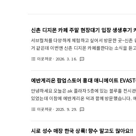
신촌 디지몬 카페 주말 현장대기 입장 생생후기
서브컬쳐를 다양하게 체험하고 싶어서 방문한 곳~신촌
거 같은데 이번엔 신촌 디지몬 카페를한다는 소식을 듣
천히 걸어갔는데 디지몬 카페에 사람들이 하나둘씩 줄을 
이곳저곳
· 2026. 3. 16.
format_list_bulleted
textsms
하지 않았다예전에 합정에서 우마무스메 카페는 들어가
들어가는 에스컬레이터 타고 바로 내려오시면 카페오마케
리 먼저 잡아주고 시키러 갔어요다들 가방그냥놓고 시
에반게리온 팝업스토어 홍대 애니메이트 EVASTOR
착한나라 대한민국이래서한국이좋아 디지몬 콜라보카페의
안녕하세요 오늘은 ak 플라자 5층에 있는 블루홀 전시
있었는데 이참에 에반게리온 덕과 함께 방문했습니다. 
있더라고요. EVASTORE LIMITED!!기간은 2025년
이곳저곳
· 2025. 9. 29.
format_list_bulleted
textsms
에 진행중입니다애니메이트 홍대점 블루홀으로 오세요.
다. 현재 관련 상품을 구매하면 15000원당 브로마이드
었습니다EVA STORE LIMITED인데 자유입장을 시
시로 성수 매장 한국 상륙! 향수 말고도 많아요!!