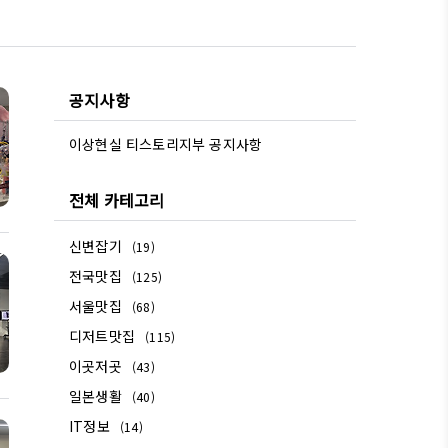
공지사항
이상현실 티스토리지부 공지사항
전체 카테고리
신변잡기
(19)
전국맛집
(125)
서울맛집
(68)
디저트맛집
(115)
이곳저곳
(43)
일본생활
(40)
IT정보
(14)