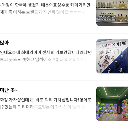
가 맞아주고..
수 매장이 한국에 생겼기 때문이죠성수동 카페거리만
 제가 좋아하는 브랜드가 지인짜 많아요 ㅎㅎㅎ시로
데..좋으면 큰거 사려고 했는데 요기도 있네요가격
판을 보시면잘 찾아오신게 맞습니다!일본에서 또 사
인기 향수가 여러가지 있는데시로 한국 한정 향수가
시로의그 특유의 청량한 느낌 아실거 같죠?일본에서
거많아
앞에 시향하는 돌 향기 맡아보라고 하네요...시향
아이인데요홍대 최애의아이 전시회 가보았답니다왜냐면
보고 굿즈도 겟하고 일석이조.!!홍대 최애의아이전
 이어집니다홍대 덕스건물에 있습니다..모르고 AK플
2일부터 6월 8일까지니까.. 언능 구경하세요 이제
부스가 있어요.저희는 인터넷으로 예매하고 갔더랬습
이션!거짓말과 아이/ 빛과 그림자라는 부제네요.아
미난 곳~
 보면 후기가 많은데 일부러 보지 않았어요.서비스
화정 가차샵인데요, 바로 캑티 가챠샵입니다!영어로
 읽지? 했는데 캑티더라구요일본에 가챠삽이 많이 늘어
거 같습니다 캑티 가챠샵에서 내가 원하는가챠랑 인
을 강탈합니다 깔끔하고 멋진 외관에, 시선을 사로