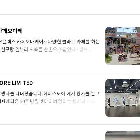
 카페오마케
 유플렉스 카페오마케에서다양한 콜라보 카페를 하는
고친구랑 일부러 약속을 신촌으로 잡았다~ 밥먹고 천
서더라..와우~ 운좋게 바로 입장.ㅋㅋ대기도 길게
지도 못했는데 야르~~ 현대백화점 유플렉스 지하로
가 보입니다~~!! 디지몬 친구들 렛츠고 렛츠고 자
키러가심ㅋㅋㅋㅋㅋ 명품백도 지갑도절대 안건드는
E LIMITED
 콜라보 메뉴 구매시메뉴당 코스터 하나씩..
관 행사를 다녀왔습니다.에바스토어 에서 행사를 열고
에반게리온 20주년을 맞이하여 열리는 행사라고 써
 9월 27일 토요일부터 10월 12일 일요일까지 ~절찬리
입장료가 없이 자유 입장이라 무료라고 보시면 됩니
 전5종을 랜덤으로 1정을 증정하는 이벤트를 하고 있
켜주다니 홍대 애니메이트 참 혜자입니다. 처음부터 눈