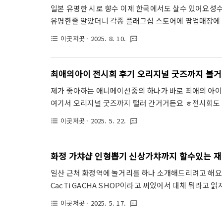
에 띄는 것은 평소보다 다른 이미지를 가진 주인공 등신대
일본 유명한 시로 향수 이제 한국에서도 살수 있어요성
유명한줄 알았더니 각종 플래그십 스토어에 팝업매장에
성수 매장 소개해드려요 일본에서 시로향수 작은거 샀는
이곳저곳
· 2025. 8. 10.
format_list_bulleted
textsms
차이도 크게 나지 않았어요SHIRO 시로라고 써있는 간
올거지만 그 전에 낭낭하게 쓸수있을거 같아요 ㅋㅋㅋㅋ
스즈란 이에요은방울꽃이라는 뜻이라서 이름만 들어도 
최애의아이 전시회 후기 오리지널 굿즈까지 볼
엄청 친절한 언니가 다 뿌려서 맡게해줬는데한국 시로는 
제가 좋아하는 애니메이션중의 하나가 바로 최애의 
석..
여기서 오리지널 굿즈까지 털러 간거거든요 ㅎ전시회도 
너무 재밌게 봤어요.본 글에서는 지극히 개인적 후기가
이곳저곳
· 2025. 5. 22.
format_list_bulleted
textsms
라자로 간..에이케이플라자랑 덕스는 다른곳입니다 3월 2
얼마 안남았네요!지하로 내려오면 전시장 입구와 티켓
니다.사실 페이크 히로인인 가 제일 인기가 많은 애니메
화정 가챠샵 인형뽑기 신상가챠까지 할수있는 재
멋진데?너무나도 멋진 홍대 최애의아이 전시회!인터넷에
일산 근처 화정역에 놀거리를 하나 소개해드리려고 해요
로..
CacTi GACHA SHOP이라고 써있어서 대체 뭐라고
나는건 알았는데 이제 한국에도가챠가 유행이 되어버린
이곳저곳
· 2025. 5. 17.
format_list_bulleted
textsms
형을 뽑아보아요 바로 이 곳인데요 들어가기 전부터 시선