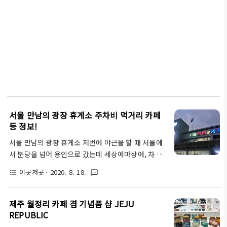
서울 만남의 광장 휴게소 주차비 먹거리 카페
등 정보!
서울 만남의 광장 휴게소 저번에 야근을 할 때 서울에
서 분당을 넘어 용인으로 갔는데 세상에마상에, 차 속
에 너무 오래 있으니 쉬야가 마려운 것이 아니겠어요.
이곳저곳
· 2020. 8. 18.
format_list_bulleted
textsms
갑자기 오줌마려울때는 당연히 휴게소죠. 길거리에서
쌀 수도 없는 노릇이고 노상방뇨는 저에겐 너무 먼 세
상 이야기거든요. 일단 화장실에 가려고 들른 거였지
제주 월정리 카페 겸 기념품 샵 JEJU
만 이래저래 먹거리도 구경하고 하니까 스트레스가 싹
REPUBLIC
풀리더라고요. 우연히라도 이 곳에 들리실 분들이 있