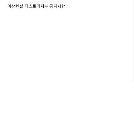
뿔나있었다. 야옹야옹하면서 눈알을 호랑이마냥 부라
이상현실 티스토리지부 공지사항
리는 것이 아닌가! 잽싸게 돌아다..