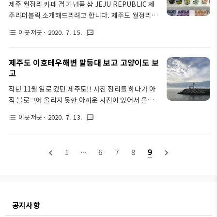
제주 월정리 카페 겸 기념품 샵 JEJU REPUBLIC 제
을거 같아서, 서울 만남의 광장의 이모저모에 대해 담
주리퍼블릭 소개해드리려고 합니다. 제주도 월정리 까
아보았습니다. 정보가 필요하신 분들은 참조하심 좋겠
지 가실 일이 있을때 한번 들려보시면 좋을만한 곳이
습니다! 짜잔! 서울 만남의 광장 휴게소입니다. 명절때
이곳저곳
· 2020. 7. 15.
format_list_bulleted
textsms
고요 여러가지 기념품을 사러 일부러 들르시는 분들도
가끔 화장실 가고 싶을 때 오지 절대 안 들리는 휴게소
많더라고요~ 제주도까지 갔는데 기념품 안 돌리면 주
인데 말이죠. 안에 들어가자마자 보이는 카페로는 탐
위 사람들이 섭섭해 하더라고요... 카페 겸 기념품 샵
제주도 이호테우해변 말등대 보고 고양이도 보
앤탐스가 보이더라고요. 아마 이곳은 화장..
이고 위에서 내려다보면 분위기가 아주 죽여준답니
고
다!! 근처에 여러가지 갈만한 카페가 있지만 이곳은
작년 11월 일로 갔던 제주도!! 사진 정리를 하다가 아
'뷰맛집'이라는 점도 염두에 두시면 좋겠어요. 먼저 1
직 블로그에 올리지 못한 아까운 사진이 있어서 올려
층의 캔들부터 보여드립니다. 들어가자마자 향기로운
본다. 제주도 이호테우해변 직접 가보았던 어느 날...
내음새가 확~ 풍기던데요.. 다 사고싶을 정도로 엄청
이곳저곳
· 2020. 7. 13.
format_list_bulleted
textsms
이곳의 상징격 조형물이라는 말등대와 고양이를 보았
이뻤어요. 하지만 저는 극도의 프롤레타리아이니 눈요
다. 제주도 완전 어릴 때 수학여행 가 본 이후로 한 번
기만 해 주는것으로 만족해 줍니다. 이담에 돈 많이 벌
도 안 가봤다. 크크 그래서 이렇게 찰칵~ 옛날에 2002
면 여기서부터 저기까지 다 주세요 하고..
1
···
6
7
8
9
navigate_before
navigate_next
년 월드컵 경기장 짓고 그럴때만 해도 완전 아무것도
없었는데 지금은 제주도가 외국인들까지 엄청 오는 핫
플레이스가 되었지. 감개무량하다. 내가 어릴 때랑 지
금이랑 비교해 보건대 대한민국의 국격과 위상이 엄청
달라졌음을 느낀다. 그리고 나는 제주도 이호테우해변
공지사항
에서 귀여운 고양이를 보았다. 근데 이 고양이는 매우